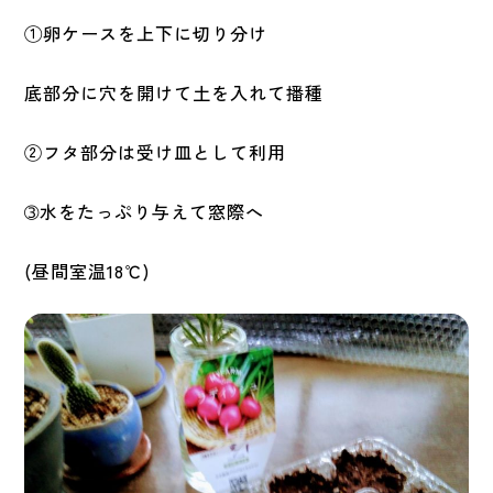
①卵ケースを上下に切り分け
底部分に穴を開けて土を入れて播種
②フタ部分は受け皿として利用
➂水をたっぷり与えて窓際へ
(昼間室温18℃)