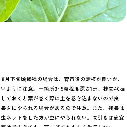
。8月下旬頃播種の場合は、育苗後の定植が良いが、
ように注意。一箇所3~5粒程度深さ1㎝、株間40㎝
をしておくと葉が巻く際に土を巻き込まないので良
と暑さにやられる場合があるので注意。また、残暑は
防虫ネットをした方が虫にやられない。間引きは適宜
白菜は暑すぎても、寒すぎてもうまく生長しない。