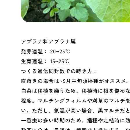
アブラナ科アブラナ属
発芽適温： 20~25℃
生育適温： 15~25℃
つくる通信同封数での蒔き方：
直蒔きの場合は~9月中旬頃播種がオススメ
白菜は移植を嫌うため、移植時に根を傷めない
程度。マルチングフィルムや刈草のマルチ
い。ただし、気温が高い場合、黒マルチだ
一番虫の多い時期のため、播種や定植時に
数回に分け、最後は一箇所ひと株にする。