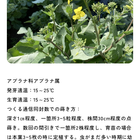
アブラナ科アブラナ属
発芽適温：15～25℃
生育適温：15～25℃
つくる通信同封数での蒔き方：
深さ1㎝程度、一箇所3~5粒程度、株間30cm程度の点
蒔き。数回の間引きで一箇所2株程度し、育苗の場合
は本葉3~5枚の時に定植する。虫がまだ多い時期に幼