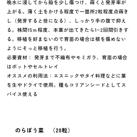
晩水に浸してから殻を少し傷つけ、蒔くと発芽率が
上がる。薄く土をかける程度で一箇所2粒程度点蒔き
し（発芽すると倍になる）、しっかり手の腹で抑え
る。株間15ｍ程度、本葉が出てきたら1~2回間引きす
る。移植を好まないので育苗の場合は根を傷めない
ようにそっと移植を行う。
必要資材： 発芽まで不織布やモミガラ、育苗の場合
はポットやセルトレイ
オススメの利用法：エスニックやタイ料理などに葉
を生やドライで使用。種もコリアンシードとしてス
パイス使える
のらぼう菜 （20粒）