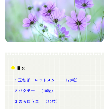
目次
1
玉ねぎ レッドスター （20粒）
2
パクチー （10粒）
3
のらぼう菜 （20粒）