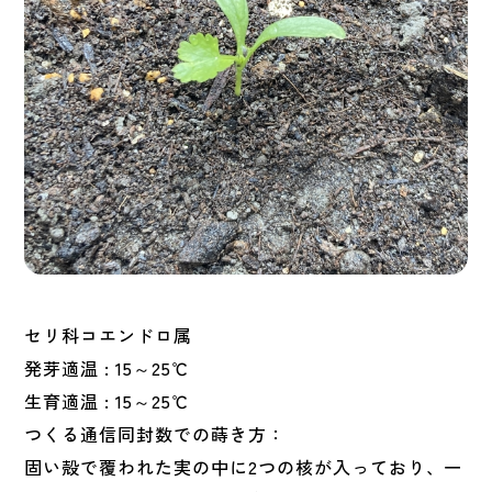
セリ科コエンドロ属
発芽適温 : 15～25℃
生育適温 : 15～25℃
つくる通信同封数での蒔き方：
固い殻で覆われた実の中に2つの核が入っており、一