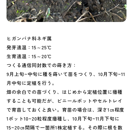
ヒガンバナ科ネギ属
発芽適温：15～25℃
生育適温：15～20℃
つくる通信同封数での蒔き方：
9月上旬~中旬に種を蒔いて苗をつくり、10月下旬~11
月中旬に定植を行う。
畑の余白での苗づくり、はじめから定植位置に播種
することも可能だが、ビニールポットやセルトレイ
で育苗しておくと良い。育苗の場合は、深さ1㎝程度
1ポット10~20粒程度播種し、10月下旬~11月下旬に
15~20㎝間隔で一箇所1株定植する。その際に根を数