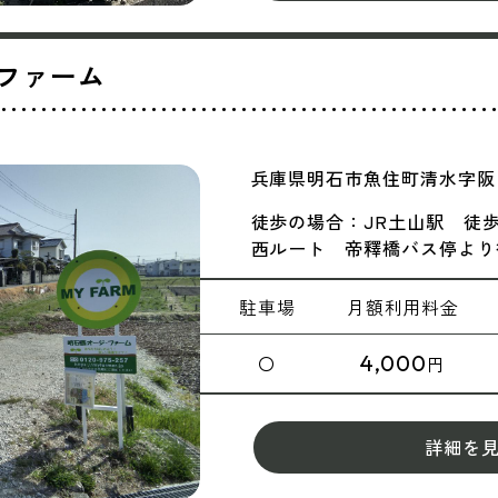
ファーム
兵庫県明石市魚住町清水字阪口2
徒歩の場合：JR土山駅 徒歩
西ルート 帝釋橋バス停より
駐車場
月額
利用料金
4,000
〇
円
詳細を