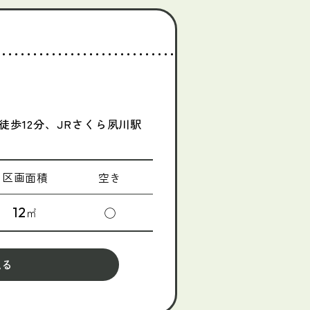
歩12分、JRさくら夙川駅
区画面積
空き
12
㎡
◯
見る