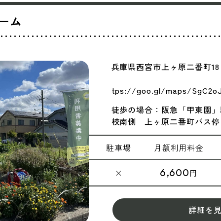
ーム
兵庫県西宮市上
googlem
tps://goo.gl/maps/SgC2
徒歩の場合：阪急「甲東園」
校南側 上ヶ原二番町バス
駐車場
月額
利用料金
6,600
×
円
詳細を