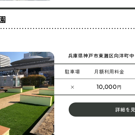
園
兵庫県神戸市東灘区向洋町中
駐車場
月額
利用料金
10,000
×
円
詳細を