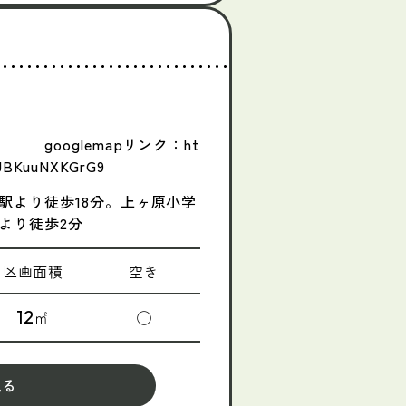
ヶ原二番町18
apリンク：ht
oJBKuuNXKGrG9
駅より徒歩18分。上ヶ原小学
停より徒歩2分
区画面積
空き
12
㎡
◯
見る