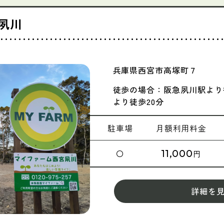
夙川
兵庫県西宮市高塚町７
徒歩の場合：阪急夙川駅より徒
より徒歩20分
駐車場
月額
利用料金
11,000
〇
円
詳細を