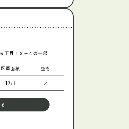
６丁目１２−４の一部
区画面積
空き
17
㎡
×
見る