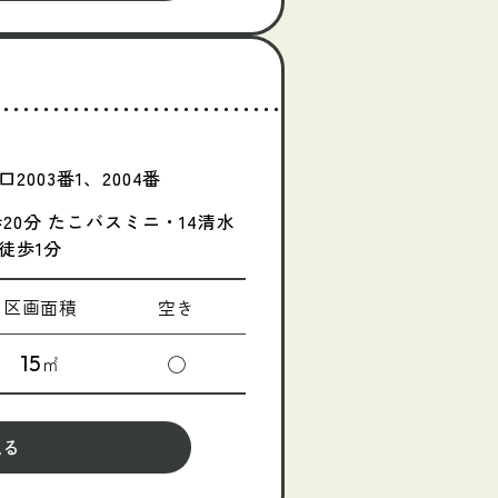
003番1、2004番
20分 たこバスミニ・14清水
徒歩1分
区画面積
空き
15
㎡
◯
見る