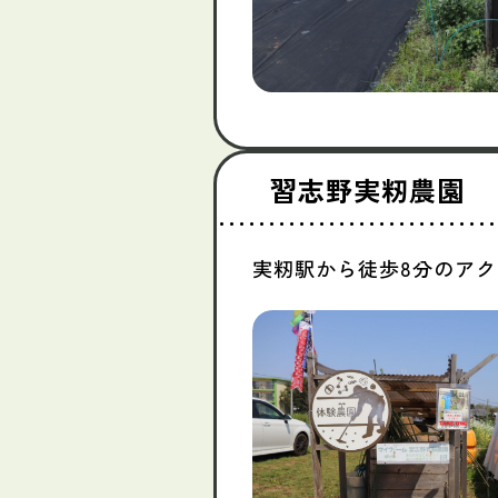
習志野実籾農園
実籾駅から徒歩8分のア