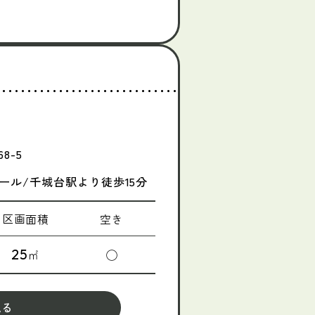
8-5
ール/千城台駅より徒歩15分
区画面積
空き
25
㎡
◯
見る