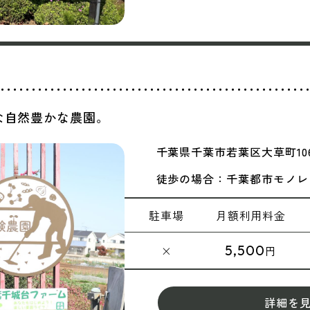
な自然豊かな農園。
千葉県千葉市若葉区大草町106
徒歩の場合：千葉都市モノレ
駐車場
月額
利用料金
5,500
×
円
詳細を