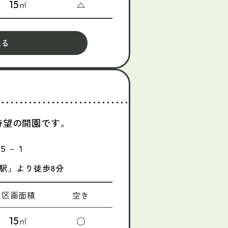
15
㎡
△
見る
待望の開園です。
５－１
駅」より徒歩8分
区画面積
空き
15
㎡
◯