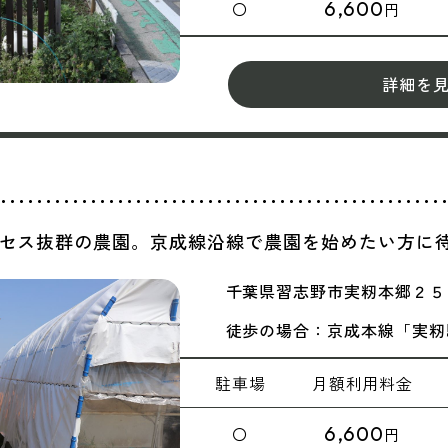
6,600
〇
円
詳細を
クセス抜群の農園。京成線沿線で農園を始めたい方に
千葉県習志野市実籾本郷２５
徒歩の場合：京成本線「実籾
駐車場
月額
利用料金
6,600
〇
円