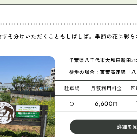
おすそ分けいただくこともしばしば。季節の花に彩ら
千葉県八千代市大和田新田312
徒歩の場合：東葉高速線「八
駐車場
月額
利用料金
区
6,600
〇
円
詳細を