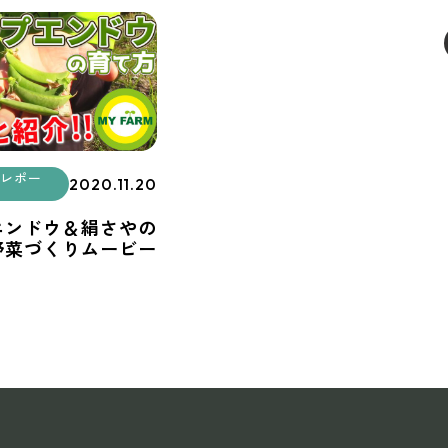
レポー
2020.11.20
エンドウ＆絹さやの
野菜づくりムービー