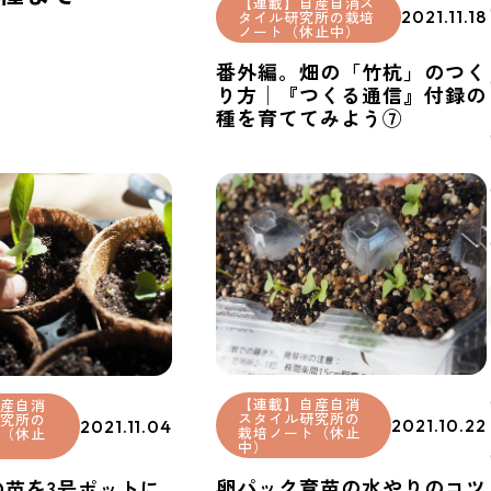
【連載】自産自消ス
2021.11.18
タイル研究所の栽培
ノート（休止中）
番外編。畑の「竹杭」のつく
り方│『つくる通信』付録の
種を育ててみよう⑦
【連載】自産自消
産自消
スタイル研究所の
究所の
2021.10.22
2021.11.04
栽培ノート（休止
（休止
中）
卵パック育苗の水やりのコツ
の苗を3号ポットに