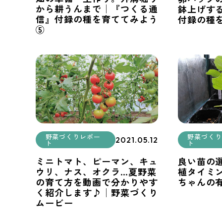
から耕うんまで│『つくる通
鉢上げす
信』付録の種を育ててみよう
付録の種
⑤
野菜づくりレポー
野菜づくり
2021.05.12
ト
ト
ミニトマト、ピーマン、キュ
良い苗の
ウリ、ナス、オクラ…夏野菜
植タイミ
の育て方を動画で分かりやす
ちゃんの
く紹介します♪│野菜づくり
ムービー