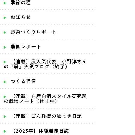
季節の種
お知らせ
野菜づくりレポート
農園レポート
【連載】農天気代表 小野淳さん
の『農』天気ブログ（終了）
つくる通信
【連載】自産自消スタイル研究所
の栽培ノート（休止中）
【連載】ごん兵衛の種まき日記
【2023年】体験農園日誌