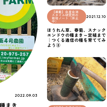
【連載】自産自消
スタイル研究所の
2021.12.10
栽培ノート（休止
中）
ほうれん草、春菊、スナック
エンドウの種まき～定植まで
│つくる通信の種を育ててみ
よう⑧
2022.09.03
種まき