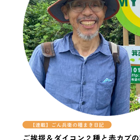
【連載】ごん兵衛の種まき日記
ご挨拶＆ダイコン２種と赤カブの