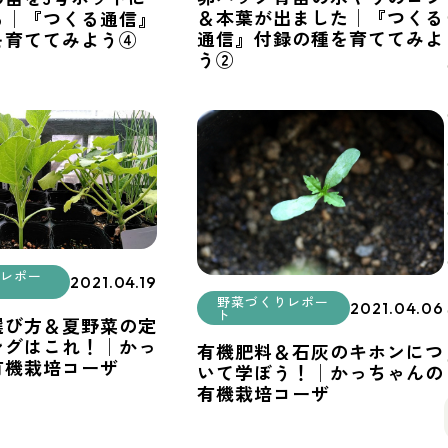
＆本葉が出ました│『つくる
る│『つくる通信』
通信』付録の種を育ててみよ
を育ててみよう④
う②
レポー
2021.04.19
野菜づくりレポー
2021.04.06
ト
選び方＆夏野菜の定
ングはこれ！│かっ
有機肥料＆石灰のキホンにつ
有機栽培コーザ
いて学ぼう！│かっちゃんの
有機栽培コーザ