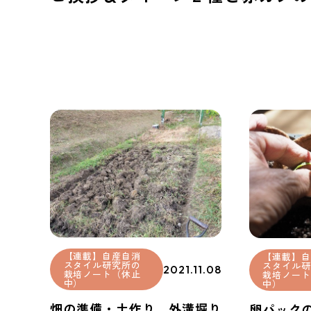
【連載】自産自消
【連載】自
スタイル研究所の
スタイル研
2021.11.08
栽培ノート（休止
栽培ノート
中）
中）
畑の準備・土作り。外溝堀り
卵パック